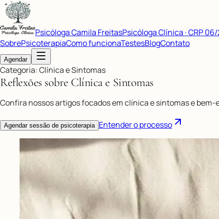
Psicóloga Camila Freitas
Psicóloga Clínica · CRP 06
Sobre
Psicoterapia
Como funciona
Testes
Blog
Contato
Agendar
Categoria: Clínica e Sintomas
Reflexões sobre
Clínica e Sintomas
Confira nossos artigos focados em clínica e sintomas e bem-
Entender o processo
Agendar sessão de psicoterapia