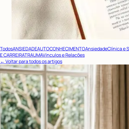
Todos
ANSIEDADE
AUTOCONHECIMENTO
Ansiedade
Clínica e
E CARREIRA
TRAUMA
Vínculos e Relações
← Voltar para todos os artigos