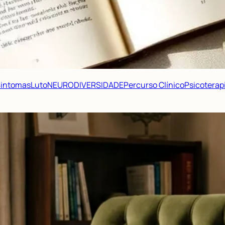
 Sintomas
Luto
NEURODIVERSIDADE
Percurso Clínico
Psicoterap