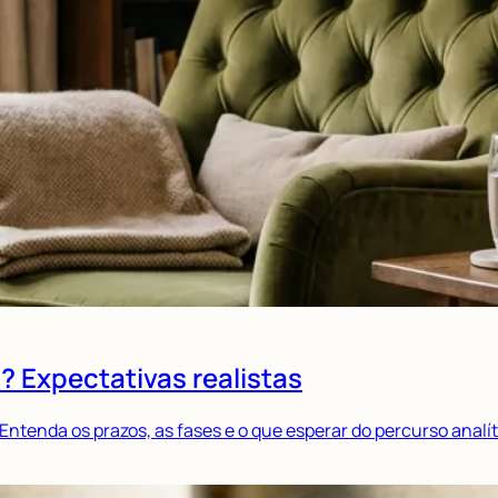
? Expectativas realistas
tenda os prazos, as fases e o que esperar do percurso analít