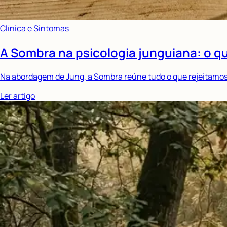
Clínica e Sintomas
A Sombra na psicologia junguiana: o qu
Na abordagem de Jung, a Sombra reúne tudo o que rejeitamos 
Ler artigo