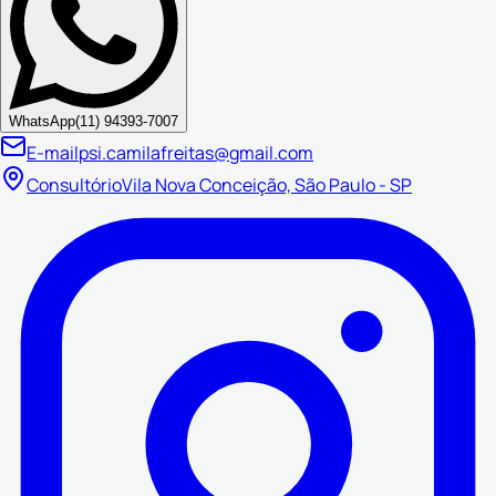
WhatsApp
(11) 94393-7007
E-mail
psi.camilafreitas@gmail.com
Consultório
Vila Nova Conceição, São Paulo - SP