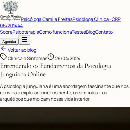
Psicóloga Camila Freitas
Psicóloga Clínica · CRP
06/201444
Sobre
Psicoterapia
Como funciona
Testes
Blog
Contato
Agendar
Voltar ao blog
Clínica e Sintomas
29/04/2024
Entendendo os Fundamentos da Psicologia
Junguiana Online
A psicologia junguiana é uma abordagem fascinante que nos
convida a explorar o inconsciente, os símbolos e os
arquétipos que moldam nossa vida interior.