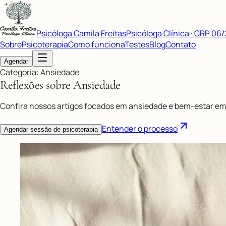
Psicóloga Camila Freitas
Psicóloga Clínica · CRP 06
Sobre
Psicoterapia
Como funciona
Testes
Blog
Contato
Agendar
Categoria: Ansiedade
Reflexões sobre
Ansiedade
Confira nossos artigos focados em ansiedade e bem-estar em
Entender o processo
Agendar sessão de psicoterapia