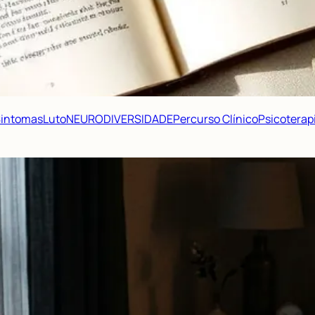
 Sintomas
Luto
NEURODIVERSIDADE
Percurso Clínico
Psicoterap