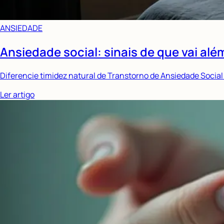
ANSIEDADE
Ansiedade social: sinais de que vai alé
Diferencie timidez natural de Transtorno de Ansiedade Social 
Ler artigo