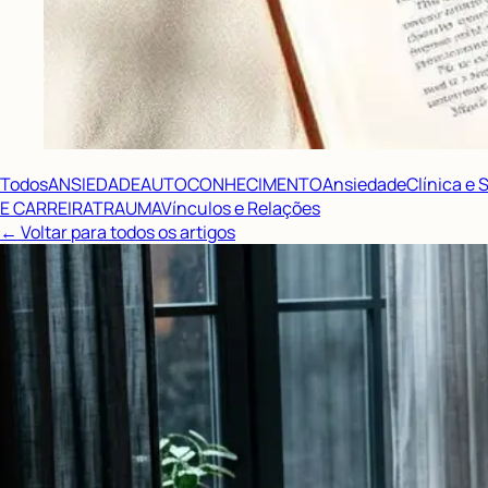
Todos
ANSIEDADE
AUTOCONHECIMENTO
Ansiedade
Clínica e
E CARREIRA
TRAUMA
Vínculos e Relações
← Voltar para todos os artigos